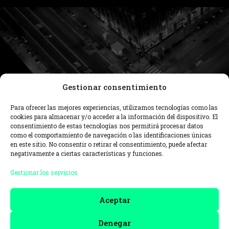
Gestionar consentimiento
Para ofrecer las mejores experiencias, utilizamos tecnologías como las
cookies para almacenar y/o acceder a la información del dispositivo. El
consentimiento de estas tecnologías nos permitirá procesar datos
como el comportamiento de navegación o las identificaciones únicas
Evolución: Del Smart
en este sitio. No consentir o retirar el consentimiento, puede afectar
negativamente a ciertas características y funciones.
Money al Smart Equity
Gestionar los servicios
Aceptar
El término «smart money» ha sido
durante años una referencia en el mundo
Denegar