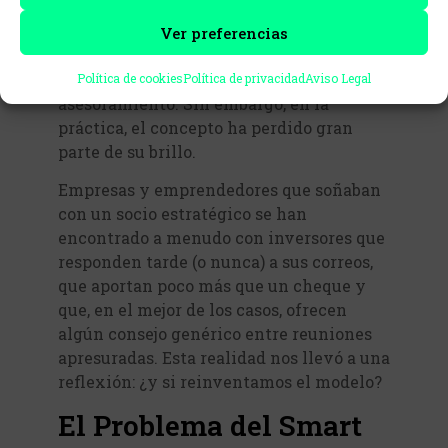
de la inversión. Representaba no solo el
capital, sino también el valor añadido
Ver preferencias
que los inversores estratégicos podían
aportar: su experiencia, contactos y
Política de cookies
Política de privacidad
Aviso Legal
asesoramiento. Sin embargo, en la
práctica, el concepto ha perdido gran
parte de su brillo.
Empresas y emprendedores que soñaban
con un socio estratégico se han
encontrado a menudo con inversores que
responden tarde (o nunca) a sus correos,
que aportan poco más que un cheque y
que, en el mejor de los casos, ofrecen
algún consejo genérico entre reuniones
apresuradas. Esta realidad nos llevó a una
reflexión: ¿y si reinventamos el modelo?
El Problema del Smart