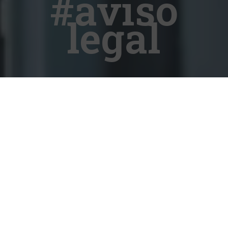
#aviso
legal
Binvester Smart Equity Boutique es una
marca comercial de la
empresa
Inversiones Factoría Kreativa,
S.L.
Todos los derechos de uso, gestión y
explotación del sitio web pertenecen
a
Inversiones Factoría Kreativa, S.L.
,