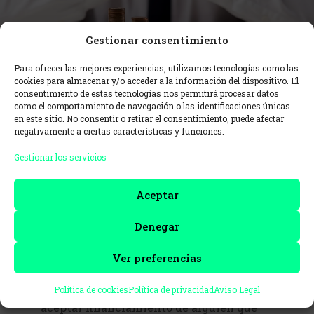
Gestionar consentimiento
Para ofrecer las mejores experiencias, utilizamos tecnologías como las
Recurrir a tu cadena de
cookies para almacenar y/o acceder a la información del dispositivo. El
valor para obtener
consentimiento de estas tecnologías nos permitirá procesar datos
como el comportamiento de navegación o las identificaciones únicas
financiación ¿Acierto o
en este sitio. No consentir o retirar el consentimiento, puede afectar
negativamente a ciertas características y funciones.
error?
Gestionar los servicios
Aceptar
En el ecosistema de las Startups, cuando
buscas capital para hacer crecer tu
Denegar
proyecto, a veces es tentador recurrir a
aquellos con los que ya trabajas: tu
Ver preferencias
proveedor, un cliente estratégico, o
incluso un socio. Pero, ¿es una buena idea
Política de cookies
Política de privacidad
Aviso Legal
aceptar financiamiento de alguien que