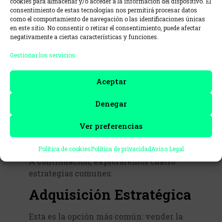
cookies para almacenar y/o acceder a la información del dispositivo. El
consentimiento de estas tecnologías nos permitirá procesar datos
como el comportamiento de navegación o las identificaciones únicas
Formas comunes de
en este sitio. No consentir o retirar el consentimiento, puede afectar
negativamente a ciertas características y funciones.
ejecutar el EXIT
Gestionar los servicios
Aceptar
Es probable que en este momento no
estés pensando en ello, pero en algún
Denegar
punto tendrás que considerar una
estrategia de salida de tu participación
Ver preferencias
en la empresa. Planificarlo con
anticipación puede marcar la diferencia.
Política de cookies
Política de privacidad
Aviso Legal
A continuación, exploraremos cuatro
estrategias comunes:
Adquisición Estratégica
Esta es la opción más común: vender la