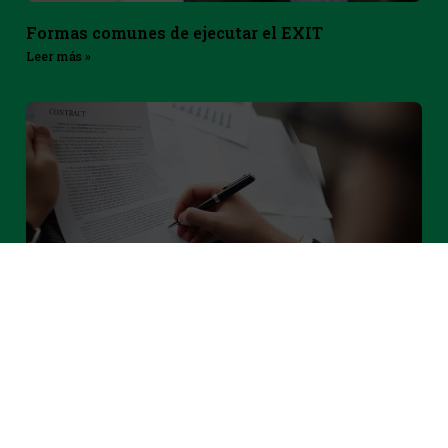
Formas comunes de ejecutar el EXIT
Leer más »
Employee stock options
Leer más »