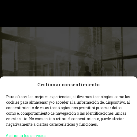
Gestionar consentimiento
Para ofrecer las mejores experiencias, utilizamos tecnologías como las
cookies para almacenar y/o acceder a la información del dispositivo. El
RONDAS DE INVERSIÓN:
consentimiento de estas tecnologías nos permitirá procesar datos
como el comportamiento de navegación o las identificaciones únicas
SAFE y Notas
en este sitio. No consentir o retirar el consentimiento, puede afectar
negativamente a ciertas características y funciones.
Convertibles
Gestionar los servicios