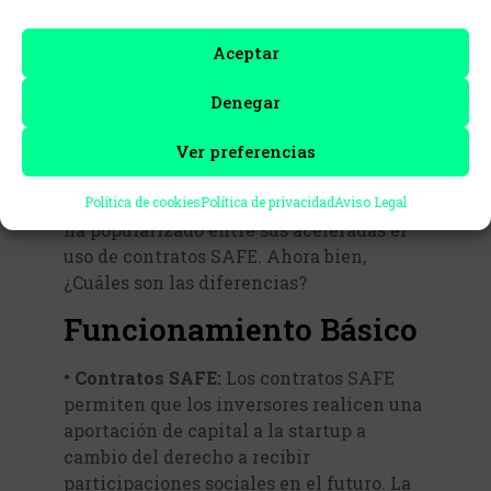
Aceptar
En el contexto de la financiación inicial
de startups, las notas convertibles son el
Denegar
instrumento por defecto para atraer
inversión privada de manera ágil y
Ver preferencias
efectiva, aunque en los últimos años, la
aceleradora estadounidense Ycombinator
Política de cookies
Política de privacidad
Aviso Legal
ha popularizado entre sus aceleradas el
uso de contratos SAFE. Ahora bien,
¿Cuáles son las diferencias?
Funcionamiento Básico
• Contratos SAFE:
Los contratos SAFE
permiten que los inversores realicen una
aportación de capital a la startup a
cambio del derecho a recibir
participaciones sociales en el futuro. La